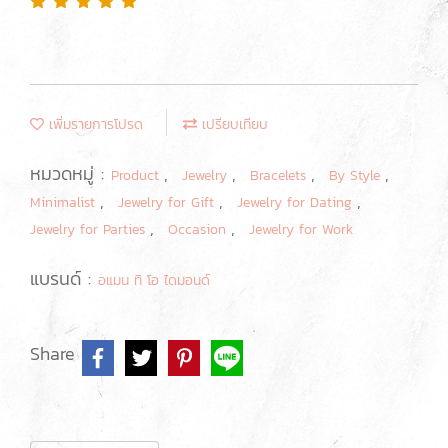
เพิ่มรายการโปรด
เปรียบเทียบ
หมวดหมู่ :
,
,
,
,
Product
Jewelry
Bracelets
By Style
,
,
,
Minimalist
Jewelry for Gift
Jewelry for Dating
,
,
Jewelry for Parties
Occasion
Jewelry for Work
แบรนด์ :
อแมน ทิ โอ ไดมอนด์
Share