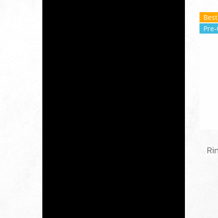
Best
Pre-