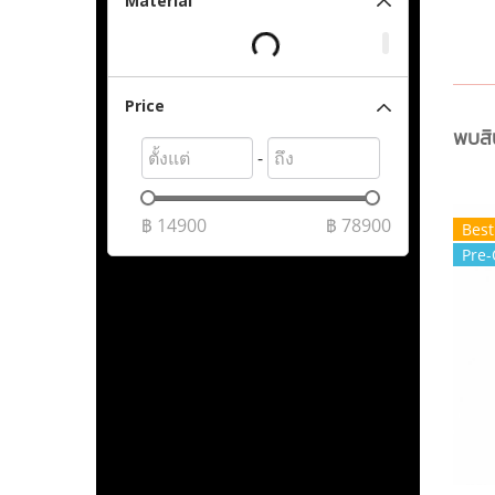
Material
Price
พบสิน
-
฿
14900
฿
78900
Best
Pre-