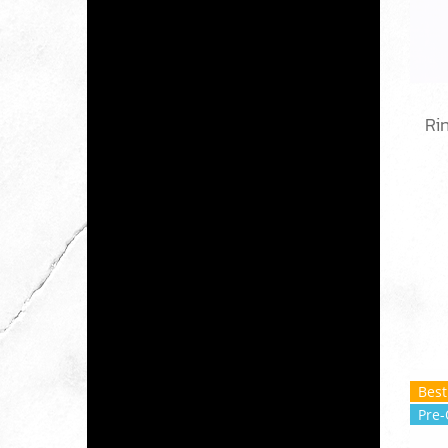
Best
Pre-