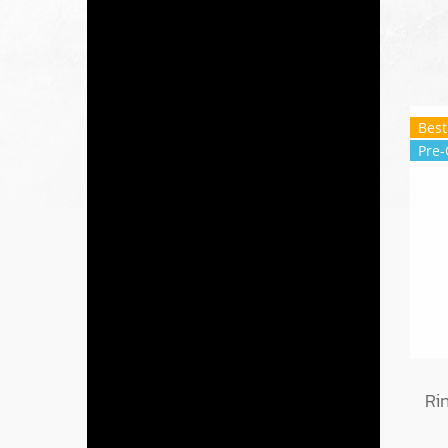
Best
Pre-