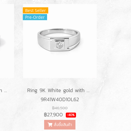
Best Seller
Pre-Order
Ring 9K White gold with Round Diamond
Ring 9K White gold with Round Diamond
9R41W40D10L62
฿46,500
฿27,900
-40%
สั่งซื้อสินค้า