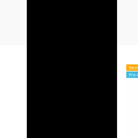
Best
Pre-