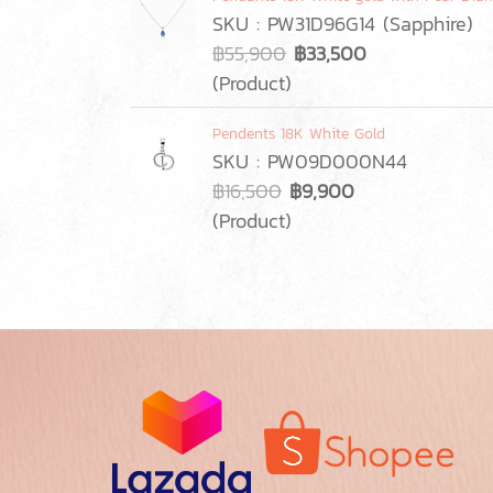
SKU : PW31D96G14 (Sapphire)
฿55,900
฿33,500
(Product)
Pendents 18K White Gold
SKU : PW09D000N44
฿16,500
฿9,900
(Product)