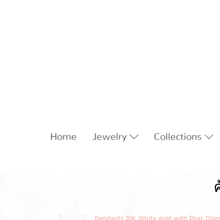
Home
Jewelry
Collections
ค
Pendants 18K White gold with Pear Di