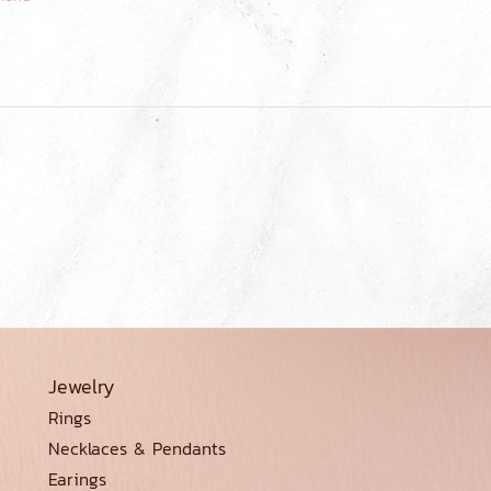
Jewelry
Rings
Necklaces & Pendants
Earings