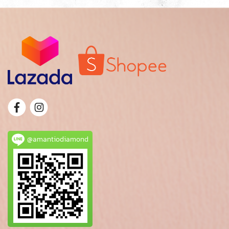
@amantiodiamond