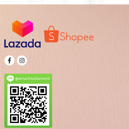
@amantiodiamond