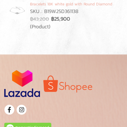
Bracelets 18K white gold with Round Diamond
SKU : B19W25D361138
฿43,200
฿25,900
(Product)