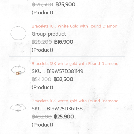
฿126,500
฿75,900
(Product)
Bracelets 18K White Gold with Round Diamon
Group product
฿28,200
฿16,900
(Product)
Bracelets 18K white gold with Round Diamond
SKU : B19W57D381149
฿54,200
฿32,500
(Product)
Bracelets 18K white gold with Round Diamond
SKU : B19W25D361138
฿43,200
฿25,900
(Product)