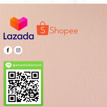
@amantiodiamond