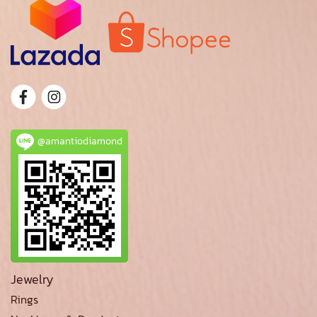
@amantiodiamond
Jewelry
Rings