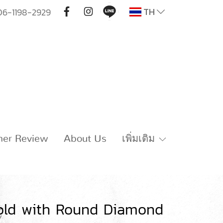
TH
06-1198-2929
mer Review
About Us
เพิ่มเติม
old with Round Diamond