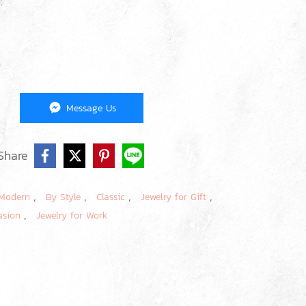
Message Us
Share
,
,
,
,
Modern
By Style
Classic
Jewelry for Gift
,
asion
Jewelry for Work