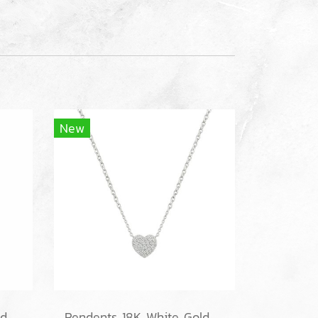
New
Pendents 18K White Gold with GIA Diamond
Pendents 18K White Gold with Diamond