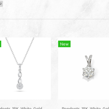
ิง
New
Pendents 18K White Gold with Diamond