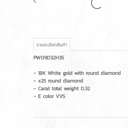
รายละเอียดสินค้า
PW09D32H35
- 18K White gold with round diamond
- x25 round diamond
- Carat total weight 0.32
- E color VVS