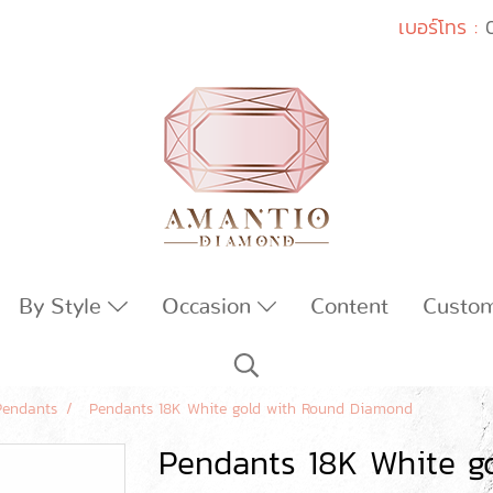
เบอร์โทร :
By Style
Occasion
Content
Custo
Pendants
Pendants 18K White gold with Round Diamond
Pendants 18K White g