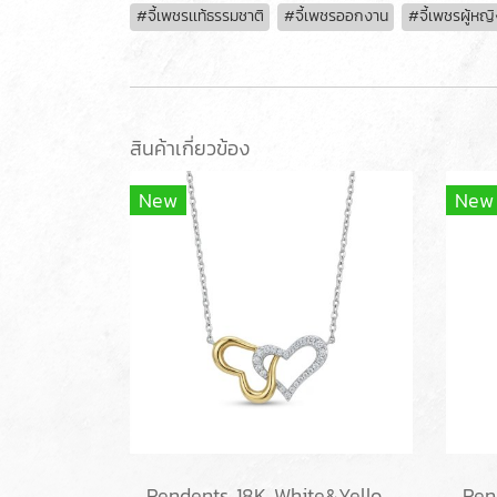
#จี้เพชรเเท้ธรรมชาติ
#จี้เพชรออกงาน
#จี้เพชรผู้หญ
สินค้าเกี่ยวข้อง
New
New
Pendents 18K White&Yellow Gold with Diamond