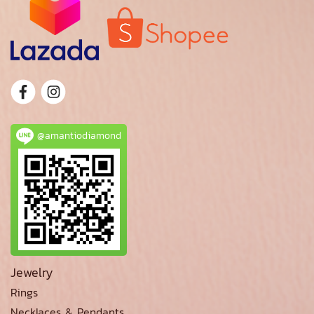
@amantiodiamond
Jewelry
Rings
Necklaces & Pendants