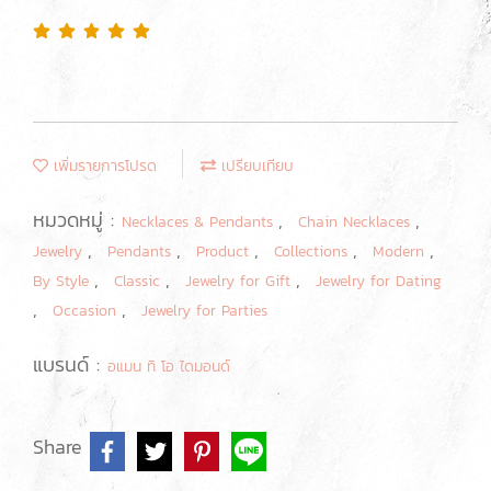
เพิ่มรายการโปรด
เปรียบเทียบ
หมวดหมู่ :
,
,
Necklaces & Pendants
Chain Necklaces
,
,
,
,
,
Jewelry
Pendants
Product
Collections
Modern
,
,
,
By Style
Classic
Jewelry for Gift
Jewelry for Dating
,
,
Occasion
Jewelry for Parties
แบรนด์ :
อแมน ทิ โอ ไดมอนด์
Share