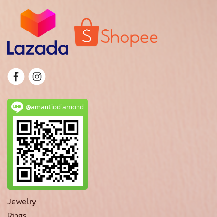
@amantiodiamond
Jewelry
Rings