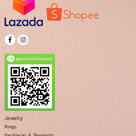
@amantiodiamond
Jewelry
Rings
Necklaces & Pendants