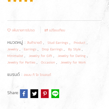
เพิ่มรายการโปรด
เปรียบเทียบ
หมวดหมู่ :
,
,
,
สินค้าขายดี
Stud Earrings
Product
,
,
,
,
Jewelry
Earrings
Drop Earrings
By Style
,
,
,
Minimalist
Jewelry for Gift
Jewelry for Dating
,
,
Jewelry for Parties
Occasion
Jewelry for Work
แบรนด์ :
อแมน ทิ โอ ไดมอนด์
Share