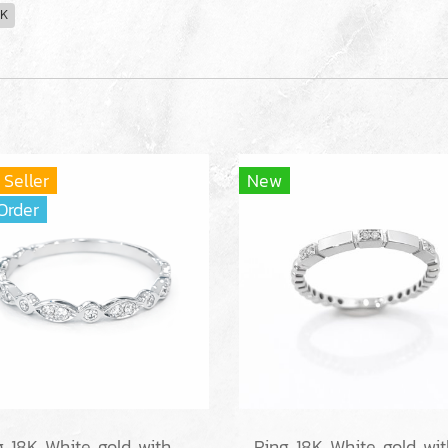
8K
 Seller
New
Order
Ring 18K White gold with Round Diamond