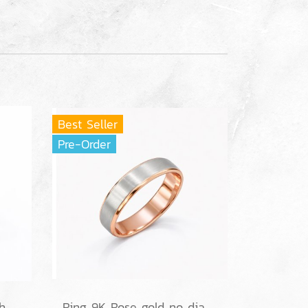
Best Seller
Pre-Order
Ring 18K White gold with Round Diamond
Ring 9K Rose gold no diamond