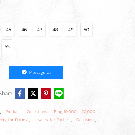
45
46
47
48
49
50
55
Message Us
Share
,
,
,
Product
Collections
Ring 10,000 - 20,000
,
,
,
elry for Dating
Jewelry for Parties
Occasion