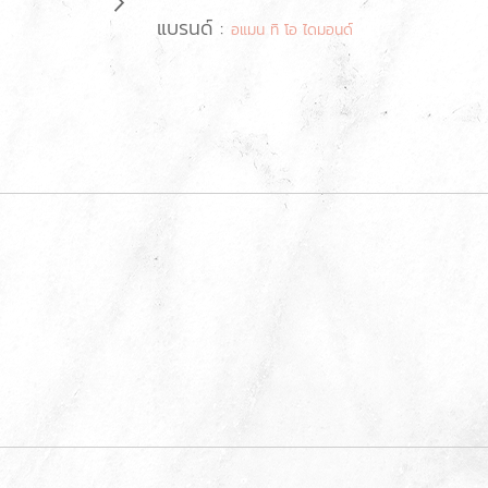
แบรนด์ :
อแมน ทิ โอ ไดมอนด์