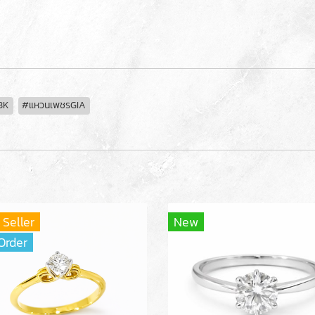
8K
#แหวนเพชรGIA
 Seller
New
Order