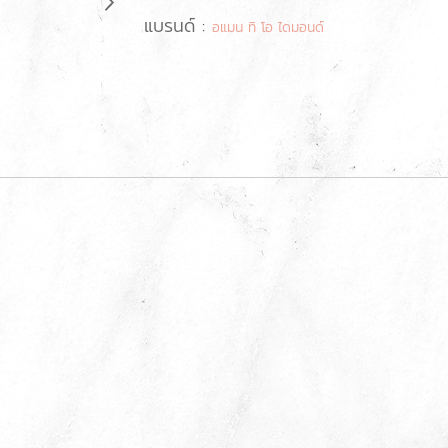
แบรนด์ :
อแมน ทิ โอ ไดมอนด์