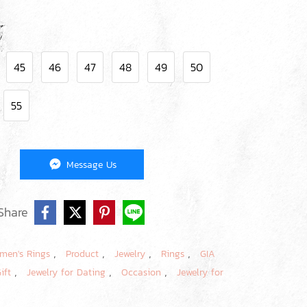
45
46
47
48
49
50
55
Message Us
Share
,
,
,
,
men's Rings
Product
Jewelry
Rings
GIA
,
,
,
Gift
Jewelry for Dating
Occasion
Jewelry for