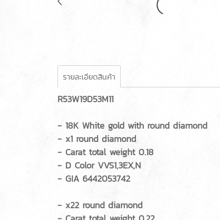
รายละเอียดสินค้า
R53W19D53M11
- 18K White gold with round diamond
- x1 round diamond
- Carat total weight 0.18
- D Color VVS1,3EX,N
- GIA 6442053742
- x22 round diamond
- Carat total weight 0.22