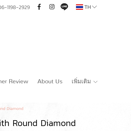
TH
06-1198-2929
mer Review
About Us
เพิ่มเติม
ound Diamond
with Round Diamond