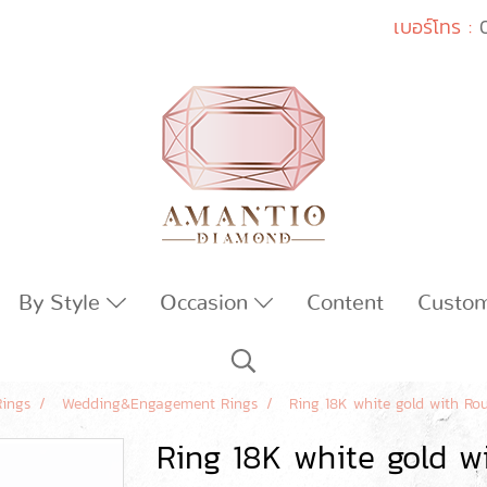
เบอร์โทร :
By Style
Occasion
Content
Custo
Rings
Wedding&Engagement Rings
Ring 18K white gold with R
Ring 18K white gold 