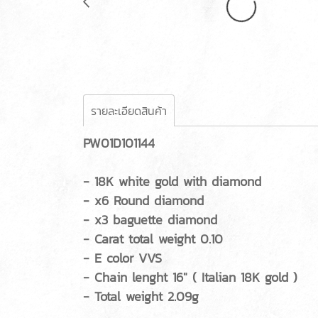
รายละเอียดสินค้า
PW01D101144
- 18K white gold with diamond
- x6 Round diamond
- x3 baguette diamond
- Carat total weight 0.10
- E color VVS
- Chain lenght 16" ( Italian 18K gold )
- Total weight 2.09g