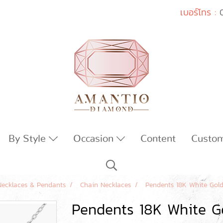
เบอร์โทร :
By Style
Occasion
Content
Custo
Necklaces & Pendants
Chain Necklaces
Pendents 18K White Gol
Pendents 18K White G