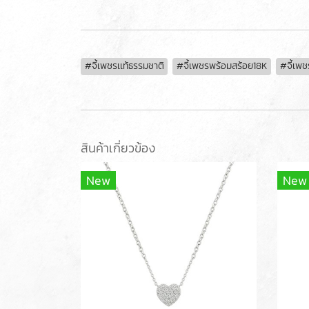
#จี้เพชรเเท้ธรรมชาติ
#จี้เพชรพร้อมสร้อย18K
#จี้เพช
สินค้าเกี่ยวข้อง
New
New