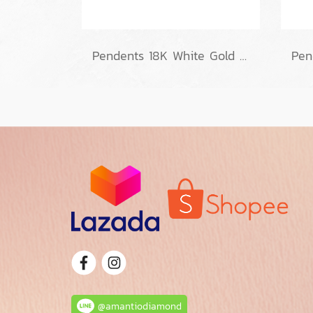
Pendents 18K White Gold with Diamond
@amantiodiamond