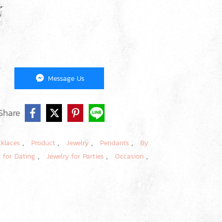
Message Us
Share
,
,
,
,
cklaces
Product
Jewelry
Pendants
By
,
,
,
y for Dating
Jewelry for Parties
Occasion