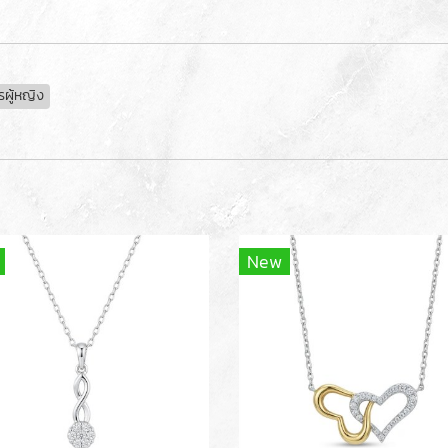
รผู้หญิง
New