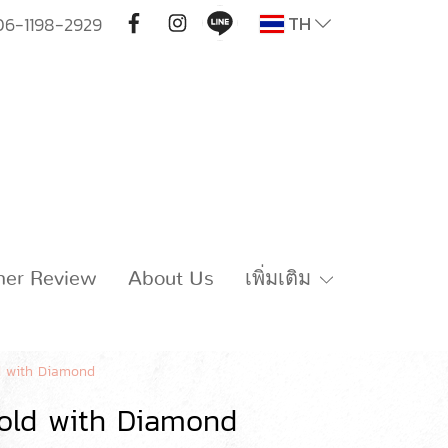
TH
06-1198-2929
mer Review
About Us
เพิ่มเติม
d with Diamond
old with Diamond