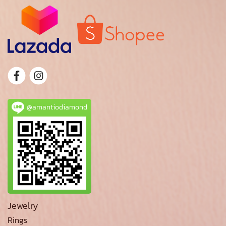
@amantiodiamond
Jewelry
Rings