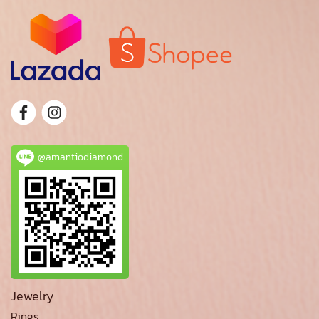
@amantiodiamond
Jewelry
Rings