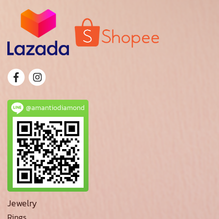
@amantiodiamond
Jewelry
Rings