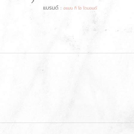
แบรนด์ :
อแมน ทิ โอ ไดมอนด์