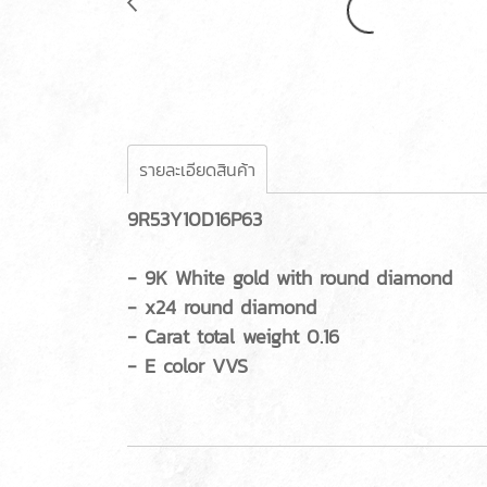
รายละเอียดสินค้า
9R53Y10D16P63
- 9K White gold with round diamond
- x24 round diamond
- Carat total weight 0.16
- E color VVS