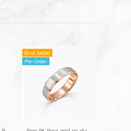
Best Seller
Pre-Order
Ring 18K Rose gold with Round Diamond
Ring 9K Rose gold no diamond