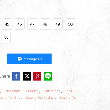
45
46
47
48
49
50
55
Message Us
Share
,
,
,
,
Line Rings
Product
Collections
Ring
,
,
welry for Gift
Jewelry for Dating
Jewelry for