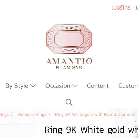
เบอร์โทร :
By Style
Occasion
Content
Custo
Rings
Women's Rings
Ring 9K White gold with Round Diamond
Ring 9K White gold w