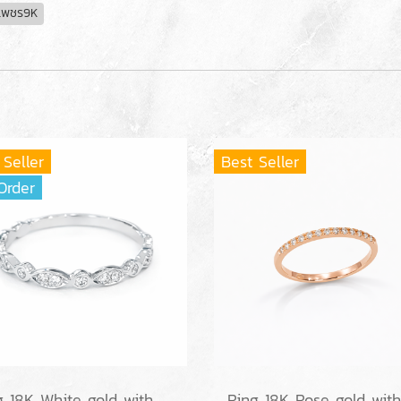
เพชร9K
 Seller
Best Seller
Order
Ring 18K White gold with Round Diamond