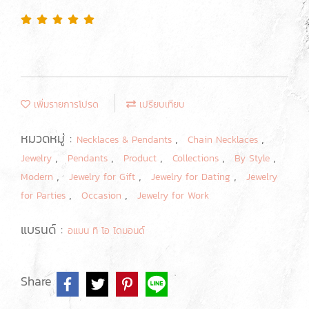
เพิ่มรายการโปรด
เปรียบเทียบ
หมวดหมู่ :
,
,
Necklaces & Pendants
Chain Necklaces
,
,
,
,
,
Jewelry
Pendants
Product
Collections
By Style
,
,
,
Modern
Jewelry for Gift
Jewelry for Dating
Jewelry
,
,
for Parties
Occasion
Jewelry for Work
แบรนด์ :
อแมน ทิ โอ ไดมอนด์
Share